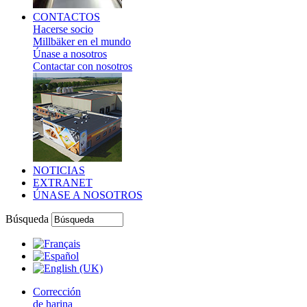
CONTACTOS
Hacerse socio
Millbäker en el mundo
Únase a nosotros
Contactar con nosotros
NOTICIAS
EXTRANET
ÚNASE A NOSOTROS
Búsqueda
Corrección
de harina