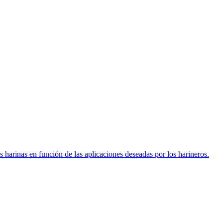
s harinas en función de las aplicaciones deseadas por los harineros.