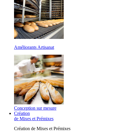
Améliorants Artisanat
Conception sur mesure
Création
de Mixes et Prémixes
Création de Mixes et Prémixes