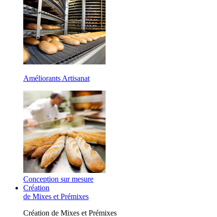
Améliorants Artisanat
Conception sur mesure
Création
de Mixes et Prémixes
Création de Mixes et Prémixes